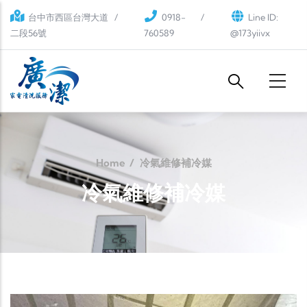
Skip to main content
台中市西區台灣大道
0918-
Line ID:
二段56號
760589
@173yiivx
Home
/
冷氣維修補冷媒
冷氣維修補冷媒