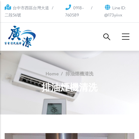
Skip to main content
台中市西區台灣大道
0918-
Line ID:
二段56號
760589
@173yiivx
Home
/
排油煙機清洗
排油煙機清洗