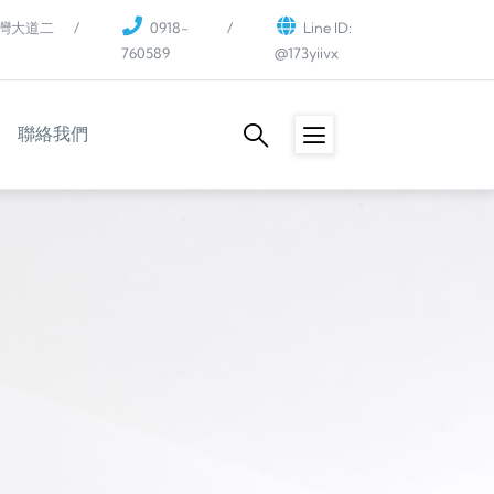
灣大道二
0918-
Line ID:
760589
@173yiivx
聯絡我們